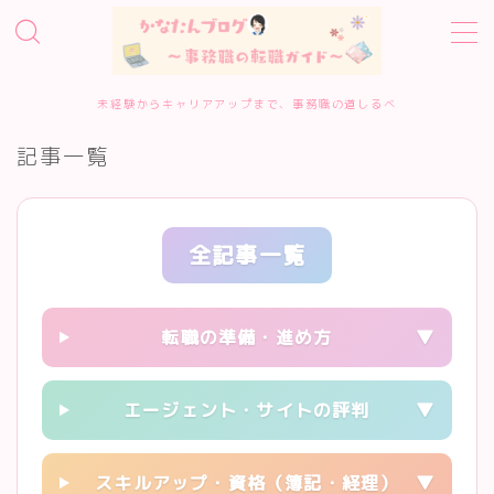
MENU
未経験からキャリアアップまで、事務職の道しるべ
記事一覧
ホーム
事務職転職サービス診断
全記事一覧
転職エージェント10選
転職の準備・進め方
▼
転職準備・進め方
エージェント・サイトの評判
エージェント・サイトの評判
▼
履歴書・面接対策
スキルアップ・資格（簿記・経理）
▼