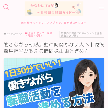
MENU
未経験からキャリアアップまで、事務職の道しるべ
スキルアップ・資格
ホーム
記事内に商品プロモーションを含む
2026.07.30
（簿記・経理）
場合があります
働きながら転職活動の時間がない人へ｜現役
事務職転職サービス診断
採用担当が教える時間捻出術と進め方
転職エージェント10選
転職準備・進め方
エージェント・サイトの評判
履歴書・面接対策