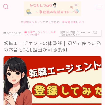
MENU
未経験からキャリアアップまで、事務職の道しるべ
転職エージェント・転職
ホーム
記事内に商品プロモーションを含
2026.07.30
サイトの評判
む場合があります
転職エージェントの体験談｜初めて使った私
事務職転職サービス診断
の本音と採用担当が知る裏側
転職エージェント10選
転職準備・進め方
エージェント・サイトの評判
履歴書・面接対策