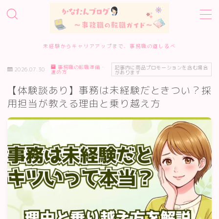
MENU
未経験からキャリアアップまで、事務職の道しるべ
事務職の転職準備・
ホーム
記事内に商品プロモーションを含む場合
2026.07.30
進め方
があります
【体験談あり】事務は未経験だときつい？採
事務職転職サービス診断
用担当が教える理由と乗り越え方
転職エージェント10選
転職準備・進め方
エージェント・サイトの評判
履歴書・面接対策