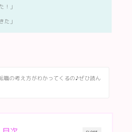
た！」
きた」
転職の考え方がわかってくるの♪ぜひ読ん
目次
CLOSE