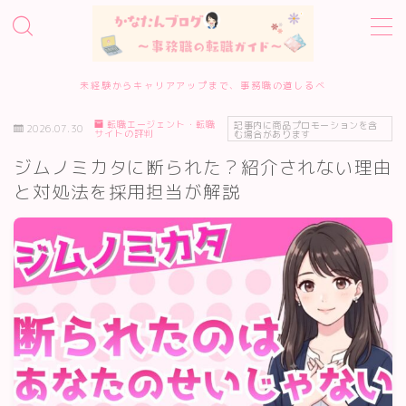
MENU
未経験からキャリアアップまで、事務職の道しるべ
転職エージェント・転職
ホーム
記事内に商品プロモーションを含
2026.07.30
サイトの評判
む場合があります
ジムノミカタに断られた？紹介されない理由
事務職転職サービス診断
と対処法を採用担当が解説
転職エージェント10選
転職準備・進め方
エージェント・サイトの評判
履歴書・面接対策