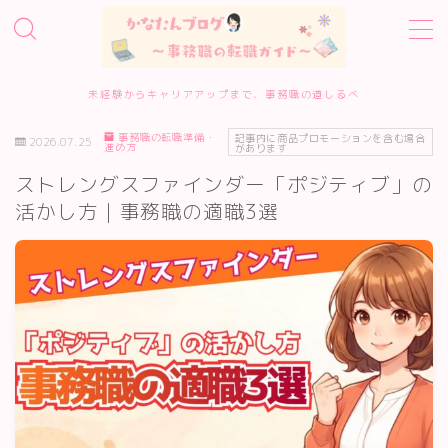
MENU
未経験からキャリアアップまで、事務職の道しるべ
事務職の転職準備・
ホーム
記事内に商品プロモーションを含む場合
2026.07.25
進め方
があります
ストレングスファインダー「ポジティブ」の
事務職転職サービス診断
活かし方｜事務職の適職3選
転職エージェント10選
転職準備・進め方
エージェント・サイトの評判
履歴書・面接対策