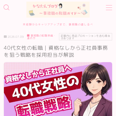
MENU
未経験からキャリアアップまで、事務職の道しるべ
事務職の転職準備・
ホーム
記事内に商品プロモーションを含む場合
2026.07.09
進め方
があります
40代女性の転職｜資格なしから正社員事務
事務職転職サービス診断
を狙う戦略を採用担当が解説
転職エージェント10選
転職準備・進め方
エージェント・サイトの評判
履歴書・面接対策