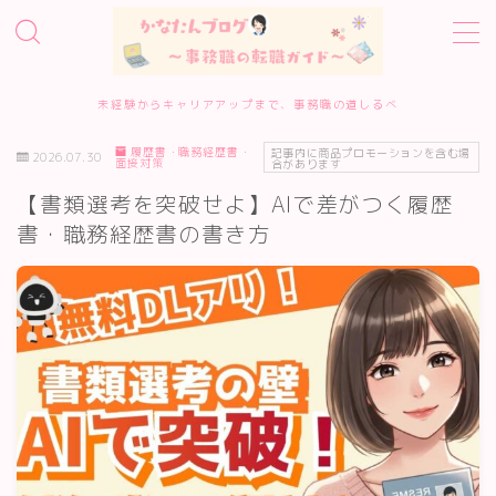
MENU
未経験からキャリアアップまで、事務職の道しるべ
履歴書・職務経歴書・
ホーム
記事内に商品プロモーションを含む場
2026.07.30
面接対策
合があります
【書類選考を突破せよ】AIで差がつく履歴
事務職転職サービス診断
書・職務経歴書の書き方
転職エージェント10選
転職準備・進め方
エージェント・サイトの評判
履歴書・面接対策