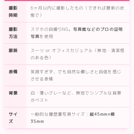
撮影
6ヶ月以内に撮影したもの（できれば最新の状
時期
態で）
撮影
スマホの自撮りNG。
写真館などのプロの証明
方法
写真
を使用
服装
スーツ or オフィスカジュアル（無地・清潔感
のある色）
表情
笑顔すぎず、でも自然な優しさと自信を感じ
させる表情
背景
白・薄いグレーなど、無地でシンプルな背景
がベスト
サイ
一般的な履歴書写真サイズ：
縦45mm×横
ズ
35mm