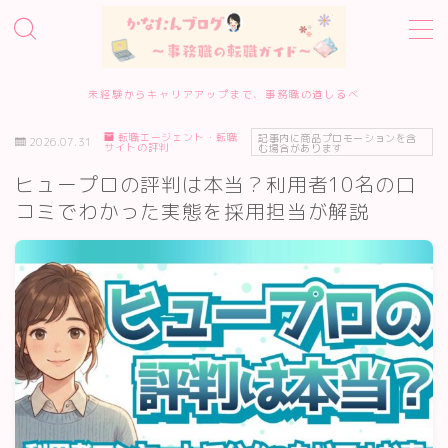
MENU
未経験からキャリアアップまで、事務職の道しるべ
転職エージェント・転職
ホーム
記事内に商品プロモーションを含
2026.07.31
サイトの評判
む場合があります
ヒュープロの評判は本当？利用者10名の口
事務職転職サービス診断
コミでわかった実態を採用担当が解説
転職エージェント10選
転職準備・進め方
エージェント・サイトの評判
履歴書・面接対策