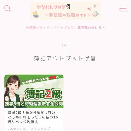
MENU
未経験からキャリアアップまで、事務職の道しるべ
ホーム
TAG
事務職転職サービス診断
簿記アウトプット学習
転職エージェント10選
転職準備・進め方
エージェント・サイトの評判
簿記2級「受かる気がしない」
と心が折れそうだった私の1ヶ
月リベンジ勉強法
履歴書・面接対策
2026.08.03
スキルアップ・資