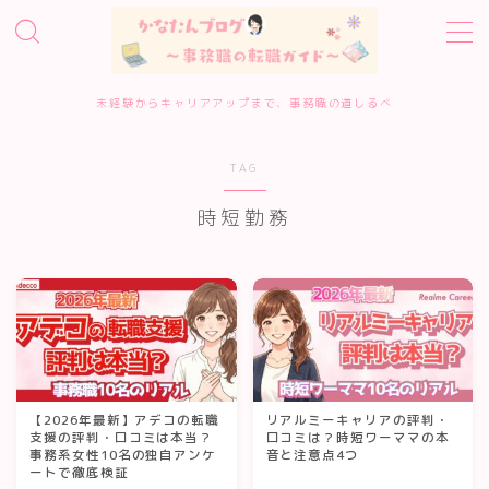
MENU
未経験からキャリアアップまで、事務職の道しるべ
ホーム
TAG
事務職転職サービス診断
時短勤務
転職エージェント10選
転職準備・進め方
エージェント・サイトの評判
【2026年最新】アデコの転職
リアルミーキャリアの評判・
支援の評判・口コミは本当？
口コミは？時短ワーママの本
事務系女性10名の独自アンケ
音と注意点4つ
履歴書・面接対策
ートで徹底検証