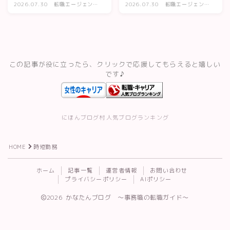
2026.07.30
転職エージェン
2026.07.30
転職エージェン
ト・転職サイトの
ト・転職サイトの
スキルアップ・資格
評判
評判
記事一覧
この記事が役に立ったら、クリックで応援してもらえると嬉しい
運営者情報
です♪
にほんブログ村
人気ブログランキング
HOME
時短勤務
Follow Me
ホーム
記事一覧
運営者情報
お問い合わせ
プライバシーポリシー
AIポリシー
2026 かなたんブログ 〜事務職の転職ガイド〜