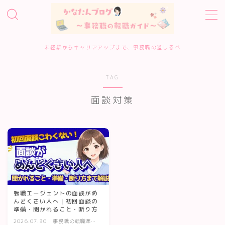
MENU
未経験からキャリアアップまで、事務職の道しるべ
ホーム
TAG
事務職転職サービス診断
面談対策
転職エージェント10選
転職準備・進め方
エージェント・サイトの評判
転職エージェントの面談がめ
んどくさい人へ｜初回面談の
準備・聞かれること・断り方
履歴書・面接対策
2026.07.30
事務職の転職準