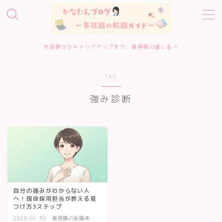
MENU
未経験からキャリアアップまで、事務職の道しるべ
ホーム
TAG
事務職転職サービス診断
強み診断
転職エージェント10選
転職準備・進め方
エージェント・サイトの評判
自分の強みがわからない人
へ！現役採用担当が教える見
つけ方3ステップ
履歴書・面接対策
2026.07.30
事務職の転職準