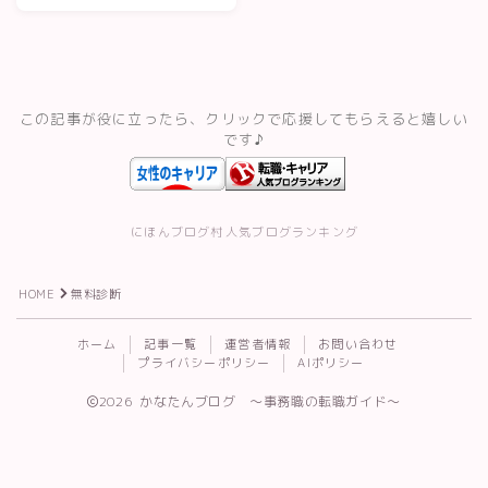
ト・転職サイトの
スキルアップ・資格
評判
記事一覧
この記事が役に立ったら、クリックで応援してもらえると嬉しい
です♪
運営者情報
にほんブログ村
人気ブログランキング
HOME
無料診断
Follow Me
ホーム
記事一覧
運営者情報
お問い合わせ
プライバシーポリシー
AIポリシー
2026 かなたんブログ 〜事務職の転職ガイド〜