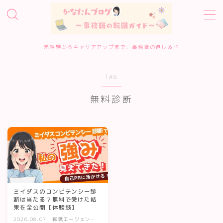
MENU
未経験からキャリアアップまで、事務職の道しるべ
ホーム
TAG
事務職転職サービス診断
無料診断
転職エージェント10選
転職準備・進め方
エージェント・サイトの評判
ミイダスのコンピテンシー診
断は当たる？無料で受けた結
果を全公開【体験談】
履歴書・面接対策
2026.08.07
転職エージェン