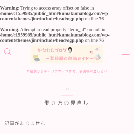
Warning
: Trying to access array offset on false in
/home/c1559985/public_html/kumakumablog.com/wp-
content/themes/jinr/include/head/ogp.php
on line
76
MENU
Warning
: Attempt to read property "term_id" on null in
/home/c1559985/public_html/kumakumablog.com/wp-
content/themes/jinr/include/head/ogp.php
on line
76
ホーム
事務職転職サービス診断
未経験からキャリアアップまで、事務職の道しるべ
転職エージェント10選
TAG
転職準備・進め方
働き方の見直し
エージェント・サイトの評判
記事がありません
履歴書・面接対策