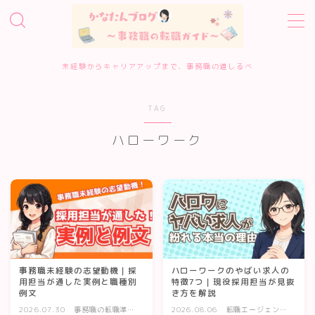
MENU
未経験からキャリアアップまで、事務職の道しるべ
ホーム
TAG
事務職転職サービス診断
ハローワーク
転職エージェント10選
転職準備・進め方
エージェント・サイトの評判
事務職未経験の志望動機｜採
ハローワークのやばい求人の
用担当が通した実例と職種別
特徴7つ｜現役採用担当が見抜
例文
き方を解説
履歴書・面接対策
2026.07.30
事務職の転職準
2026.08.06
転職エージェン